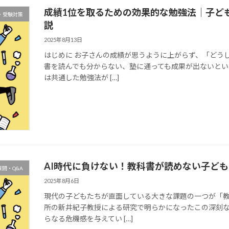
成績1位を取るための効果的な勉強法｜子ど
・受験対策
説
2025年8月13日
はじめに お子さんの成績が思うように上がらず、「どう
書を読んでも分からない、塾に通っても成果が出ないとい
は共通した勉強法が […]
AI時代に負けない！教科書が読めない子ど
問・Q&A
2025年8月6日
現代の子どもたちが直面している大きな課題の一つが「
所の新井紀子教授による研究で明らかになったこの深刻な
らなる危機感を与えてい […]