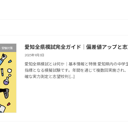
愛知全県模試完全ガイド｜偏差値アップと志
・受験対策
2025年9月3日
愛知全県模試とは何か｜基本情報と特徴 愛知県内の中学
指標となる模擬試験です。年間を通じて複数回実施され
確な実力測定と志望校判 […]