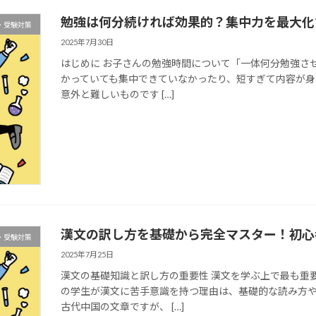
勉強は何分続ければ効果的？集中力を最大化
・受験対策
2025年7月30日
はじめに お子さんの勉強時間について「一体何分勉強さ
かっていても集中できていなかったり、短すぎて内容が
意外と難しいものです […]
漢文の訳し方を基礎から完全マスター！初心
・受験対策
2025年7月25日
漢文の基礎知識と訳し方の重要性 漢文を学ぶ上で最も重
の学生が漢文に苦手意識を持つ理由は、基礎的な読み方
古代中国の文章ですが、 […]