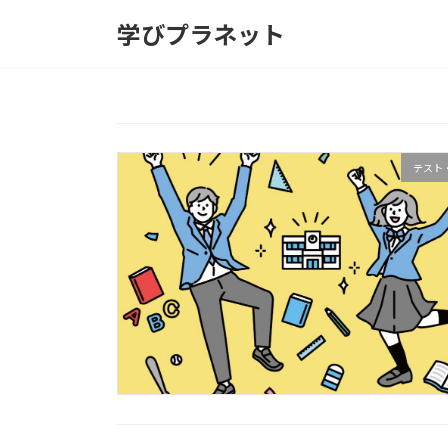
コ
ナ
学びプラネット
ン
ビ
テ
ゲ
ン
ー
ツ
シ
へ
ョ
ス
ン
テスト
キ
に
ッ
移
プ
動