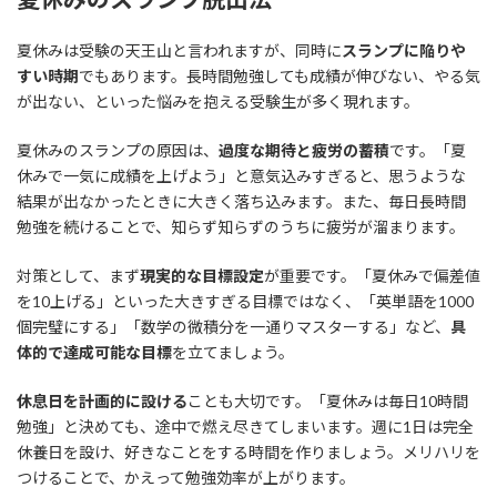
夏休みは受験の天王山と言われますが、同時に
スランプに陥りや
すい時期
でもあります。長時間勉強しても成績が伸びない、やる気
が出ない、といった悩みを抱える受験生が多く現れます。
夏休みのスランプの原因は、
過度な期待と疲労の蓄積
です。「夏
休みで一気に成績を上げよう」と意気込みすぎると、思うような
結果が出なかったときに大きく落ち込みます。また、毎日長時間
勉強を続けることで、知らず知らずのうちに疲労が溜まります。
対策として、まず
現実的な目標設定
が重要です。「夏休みで偏差値
を10上げる」といった大きすぎる目標ではなく、「英単語を1000
個完璧にする」「数学の微積分を一通りマスターする」など、
具
体的で達成可能な目標
を立てましょう。
休息日を計画的に設ける
ことも大切です。「夏休みは毎日10時間
勉強」と決めても、途中で燃え尽きてしまいます。週に1日は完全
休養日を設け、好きなことをする時間を作りましょう。メリハリを
つけることで、かえって勉強効率が上がります。