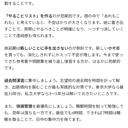
動することです。
「やることリスト」を作る
のが効果的です。頭の中で「あれもこ
れも」と考えていると、不安ばかりが大きくなります。紙に書き出
すことで、実際にやるべきことが明確になり、一つずつ消していく
ことで達成感も得られます。
直前期は
新しいことに手を出さない
のが鉄則です。新しい参考書
を買っても、消化しきれずにかえって不安が増します。今まで使っ
てきた参考書や問題集を繰り返し復習する方が、はるかに効果的
です。
過去問演習
に集中しましょう。志望校の過去問を時間を計って解
き、出題傾向を掴むことが最も実践的な対策です。東京大学なら最
低10年分、私立大学なら3〜5年分は解いておきたいところです。
また、
体調管理
を最優先にしましょう。睡眠時間を削って勉強して
も、効率は落ちる一方です。最低でも6時間、できれば7時間は睡
眠を取ることで、日中の集中力を保てます。