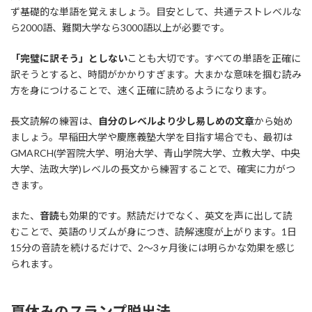
ず基礎的な単語を覚えましょう。目安として、共通テストレベルな
ら2000語、難関大学なら3000語以上が必要です。
「完璧に訳そう」としない
ことも大切です。すべての単語を正確に
訳そうとすると、時間がかかりすぎます。大まかな意味を掴む読み
方を身につけることで、速く正確に読めるようになります。
長文読解の練習は、
自分のレベルより少し易しめの文章
から始め
ましょう。早稲田大学や慶應義塾大学を目指す場合でも、最初は
GMARCH(学習院大学、明治大学、青山学院大学、立教大学、中央
大学、法政大学)レベルの長文から練習することで、確実に力がつ
きます。
また、
音読
も効果的です。黙読だけでなく、英文を声に出して読
むことで、英語のリズムが身につき、読解速度が上がります。1日
15分の音読を続けるだけで、2〜3ヶ月後には明らかな効果を感じ
られます。
夏休みのスランプ脱出法