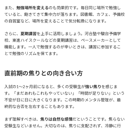
また、
勉強場所を変える
のも効果的です。毎日同じ場所で勉強し
ていると、飽きてきて集中力が落ちます。図書館、カフェ、予備校
の自習室など、場所を変えることで気分転換になります。
さらに、
夏期講習
を上手に活用しましょう。河合塾や駿台予備学
校、東進ハイスクールなどの夏期講習は、ペースメーカーとして
機能します。一人で勉強するのが辛いときは、講習に参加するこ
とで勉強のリズムを保てます。
直前期の焦りとの向き合い方
入試の1〜2ヶ月前になると、多くの受験生が
強い焦り
を感じま
す。「まだあれもこれもやっていない」「時間が足りない」という
不安が日に日に大きくなります。この時期のメンタル管理が、最
終的な合否を左右することもあります。
まず理解すべきは、
焦りは自然な感情
だということです。焦らない
受験生などいません。大切なのは、焦りに支配されず、冷静に行