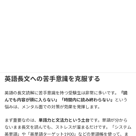
あったら、すぐに先生や友達に質問しましょう。河合塾や東進ハ
イスクールでは、質問対応の時間が設けられています。積極的に
活用することで、疑問を早期に解決できます。
また、
一問に固執しすぎない
ことも重要です。30分考えても解け
ない問題は、いったん解答を見て、解法を理解することに集中し
ましょう。「自力で解けないとダメだ」と思い込むと、時間ばかり
かかって成長できません。解答を見た後、翌日もう一度自力で解
いてみることで、確実に力がつきます。
英語長文への苦手意識を克服する
英語の長文読解に苦手意識を持つ受験生は非常に多いです。
「読
んでも内容が頭に入らない」「時間内に読み終わらない」
という
悩みは、メンタル面での対策が効果を発揮します。
まず重要なのは、
単語力と文法力という土台
です。単語が分から
ないまま長文を読んでも、ストレスが溜まるだけです。「システム
英単語」や「英単語ターゲット1900」などの単語帳を使って、ま