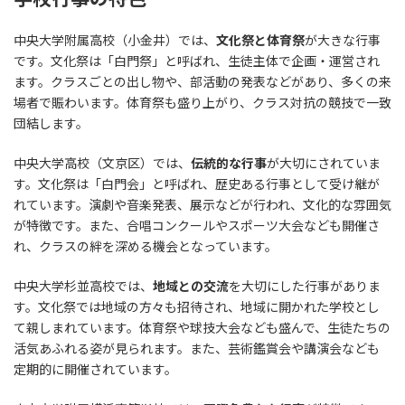
中央大学附属高校（小金井）では、
文化祭と体育祭
が大きな行事
です。文化祭は「白門祭」と呼ばれ、生徒主体で企画・運営され
ます。クラスごとの出し物や、部活動の発表などがあり、多くの来
場者で賑わいます。体育祭も盛り上がり、クラス対抗の競技で一致
団結します。
中央大学高校（文京区）では、
伝統的な行事
が大切にされていま
す。文化祭は「白門会」と呼ばれ、歴史ある行事として受け継が
れています。演劇や音楽発表、展示などが行われ、文化的な雰囲気
が特徴です。また、合唱コンクールやスポーツ大会なども開催さ
れ、クラスの絆を深める機会となっています。
中央大学杉並高校では、
地域との交流
を大切にした行事がありま
す。文化祭では地域の方々も招待され、地域に開かれた学校とし
て親しまれています。体育祭や球技大会なども盛んで、生徒たちの
活気あふれる姿が見られます。また、芸術鑑賞会や講演会なども
定期的に開催されています。