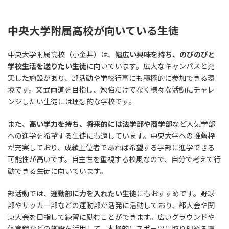
中央大学附属高校が向いている生徒
中央大学附属高校（小金井）は、
幅広い興味を持ち、のびのびと
学校生活を送りたい生徒
に向いています。広大なキャンパスと充
実した施設があり、部活動や学校行事にも積極的に参加できる環
境です。文武両道を目指し、勉強だけでなく様々な活動にチャレ
ンジしたい生徒には理想的な学校です。
また、
高い学力を持ち、将来的には法学部や商学部
など人気学部
への進学を希望する生徒にも適しています。中央大学への推薦枠
が充実しており、成績上位者であれば希望する学部に進学できる
可能性が高いです。自主性を重視する校風なので、自分で考えて行
動できる生徒に向いています。
部活動では、
運動部に力を入れたい生徒
にもおすすめです。野球
部やサッカー部などの運動部が活発に活動しており、都大会や関
東大会を目指して練習に励むことができます。広いグラウンドや
体育館などの施設を活用して、本格的にスポーツに取り組める環