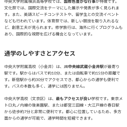
中央大学附属横浜高等学校では、
国際色豊かな行事
が特徴です。
文化祭では、国際交流をテーマにした展示や発表が多く見られま
す。また、英語スピーチコンテストや、留学生との交流イベント
なども行われています。体育祭では、新しい競技を取り入れるな
ど、創意工夫が見られます。修学旅行は、海外に行くプログラムも
あり、国際的な視野を広げる機会となっています。
通学のしやすさとアクセス
中央大学附属高校（小金井）は、
JR中央線武蔵小金井駅
が最寄り
駅です。駅からはバスで約10分、または自転車で約15分の距離で
す。新宿駅から約30分でアクセスでき、都心からの通学も便利で
す。バスの本数も多く、通学には困りません。
中央大学高校（文京区）は、
最もアクセスが良い
学校です。東京メ
トロ丸ノ内線の後楽園駅、または都営三田線・大江戸線の春日駅
から徒歩約7分と非常に便利です。都心に位置しているため、多方
面からの通学が可能で、通学時間を短縮できます。