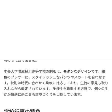
中央大学高校（文京区）の制服は、
伝統的なデザイン
を踏襲して
います。紺色のブレザーに、男子はネクタイ、女子はリボンを着用
します。校則は標準的で、学業に専念できる環境を整えるためのル
ールが設けられています。携帯電話の使用については、授業中は
禁止ですが、休み時間は使用可能です。
中央大学杉並高校の制服は、
明るい色合い
が特徴です。グレーの
ブレザーで、爽やかな印象を与えます。校則は適度に自由で、生徒
の個性を尊重しながらも、集団生活のルールは守ることが求めら
れます。頭髪や服装についての規定はありますが、過度に厳しい
ものではありません。
中央大学附属横浜高等学校の制服は、
モダンなデザイン
です。紺
色のブレザーに、スタイリッシュなパンツやスカートを合わせま
す。校則は時代に合わせて柔軟に対応しており、生徒の意見も取り
入れながら改定されています。多様性を尊重する方針で、個々の生
徒が快適に過ごせる環境づくりを目指しています。
学校行事の特色